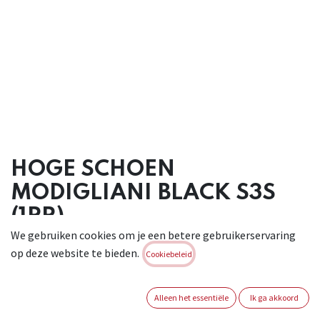
HOGE SCHOEN
MODIGLIANI BLACK S3S
(1PR)
We gebruiken cookies om je een betere gebruikerservaring
HOGE SCHOEN MODIGLIANI S3. Buitenzijde: waterafstotend
op deze website te bieden.
Cookiebeleid
leder.
Binnenzijde: 100% polyamide, ademend. Binnenzool: AIR in
EVA.
Alleen het essentiële
Ik ga akkoord
Antistatisch. Gegarandeert een stabiliteit dankzij de