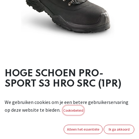
HOGE SCHOEN PRO-
SPORT S3 HRO SRC (1PR)
Sportieve hoge veiligheidsschoen, type outdoor, zeer
We gebruiken cookies om je een betere gebruikerservaring
comfortabel.
op deze website te bieden.
Schacht in zwart waterafstotend volnerfleder van
Cookiebeleid
uitstekende en
hoogwaardige kwaliteit. Binnenvoering in 3-dimensionele
Alleen het essentiële
Ik ga akkoord
stof die snel