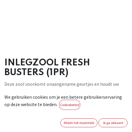
INLEGZOOL FRESH
BUSTERS (1PR)
Deze zool voorkomt onaangename geurtjes en houdt uw
voeten en schoenen
We gebruiken cookies om je een betere gebruikerservaring
fris en proper. Het speciale 3D-textiel is volledig
op deze website te bieden.
doorlaatbaar voor
Cookiebeleid
lucht en vochtigheid. Het leidt het zweet snel en efficiënt
naar de
Alleen het essentiële
Ik ga akkoord
polyester tussenlaag met actieve kool. De onderkant is