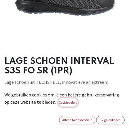
LAGE SCHOEN INTERVAL
S3S FO SR (1PR)
Lage schoen uit TECHSHELL, innovatieve en extreem
robuuste stof, slijt- en scheurvast, waterafstotend en
We gebruiken cookies om je een betere gebruikerservaring
ademend. Binnenvoering:SANY-DRY® 100% polyester stof,
op deze website te bieden.
driedimensionaal, ademend, absorbeert en geeft vocht af,
Cookiebeleid
slijtvast .
Binnenzool:LIGHT FOAM, gemaakt van extreem zacht en
Alleen het essentiële
Ik ga akkoord
comfortabel polyurethaanschuim. Gestanst, antistatisch, de