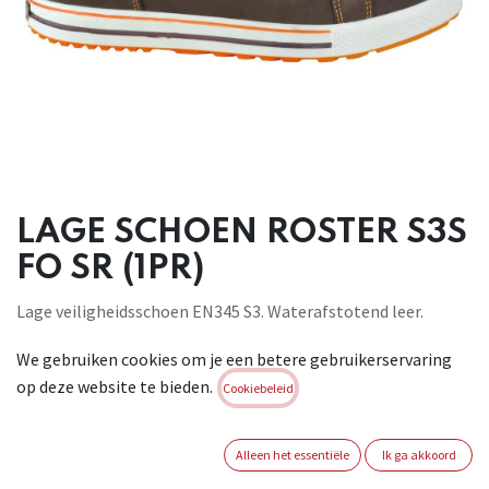
LAGE SCHOEN ROSTER S3S
FO SR (1PR)
Lage veiligheidsschoen EN345 S3. Waterafstotend leer.
Voering: 100%
We gebruiken cookies om je een betere gebruikerservaring
polyamide, ademend en bestand tegen schuren en scheuren.
op deze website te bieden.
Voorzien van
Cookiebeleid
aluminium neus en APT zool. Materiaal: Volnerfleder / Duo
PU zool. Conform : EN ISO 20345 : 2022
Alleen het essentiële
Ik ga akkoord
Brand:
COFRA