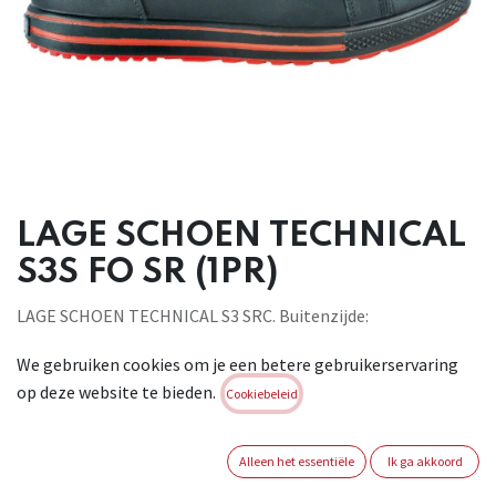
LAGE SCHOEN TECHNICAL
S3S FO SR (1PR)
LAGE SCHOEN TECHNICAL S3 SRC. Buitenzijde:
waterafstotend leder.
We gebruiken cookies om je een betere gebruikerservaring
Binnenzijde: 100% polyamide, ademend. Binnenzool: AIR in
op deze website te bieden.
EVA.
Cookiebeleid
Antistatisch. Gegarandeert een stabiliteit dankzij de
verschillende
Alleen het essentiële
Ik ga akkoord
diktes in het oppervlak. Buitenzool: Welness PU/TPU.