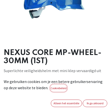
NEXUS CORE MP-WHEEL-
30MM (1ST)
Superlichte veiligheidshelm met mini klep vervaardigd uit
het sterke
We gebruiken cookies om je een betere gebruikerservaring
ABS, voor een hogere bescherming tegen lage temperaturen
op deze website te bieden.
tot -40° en
Cookiebeleid
impact langs de zijkant. De korte klep zorgt voor een
maximaal opwaarts
Alleen het essentiële
Ik ga akkoord
zicht met behoud van comfort en veiligheid. Met 6-punts