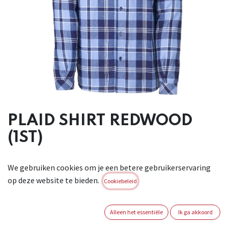
PLAID SHIRT REDWOOD
(1ST)
Praktisch en comfortabel geruit overhemd, ontworpen voor
We gebruiken cookies om je een betere gebruikerservaring
zowel werk- als vrijetijdskleding. Borstzak met knoop.
op deze website te bieden.
Borstzak met pennenhouder. Comfortabele stof om
Cookiebeleid
bewegingsvrijheid te garanderen. Materiaal : 100% Katoenen
garen, beide geverfd, geborsteld, 150 g / m2.
Alleen het essentiële
Ik ga akkoord
Brand:
KAPRIOL