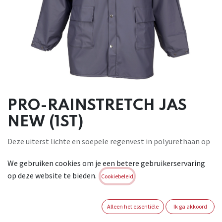
PRO-RAINSTRETCH JAS
NEW (1ST)
Deze uiterst lichte en soepele regenvest in polyurethaan op
een
We gebruiken cookies om je een betere gebruikerservaring
polyamide drager houdt u perfect droog in alle
op deze website te bieden.
omstandigheden.
Cookiebeleid
Praktisch model met uitneembare capuchon en raglan
mouwen
Alleen het essentiële
Ik ga akkoord
voor een optimale bewegingsvrijheid. Waterdicht en