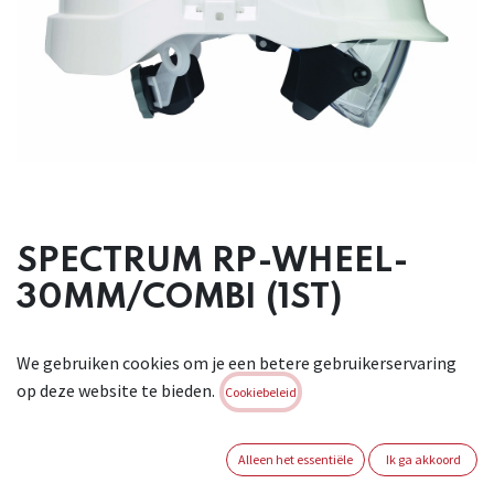
SPECTRUM RP-WHEEL-
30MM/COMBI (1ST)
Superlichte en perfect uitgebalanceerde veiligheidshelm in
We gebruiken cookies om je een betere gebruikerservaring
sterk ABS,
op deze website te bieden.
niet geventileerd. Met 6-punts binnenwerk in textiel (52-
Cookiebeleid
64cm) en sterk
absorberende hydro-flock zweetband. Zeer groot oppervlak
Alleen het essentiële
Ik ga akkoord
voor